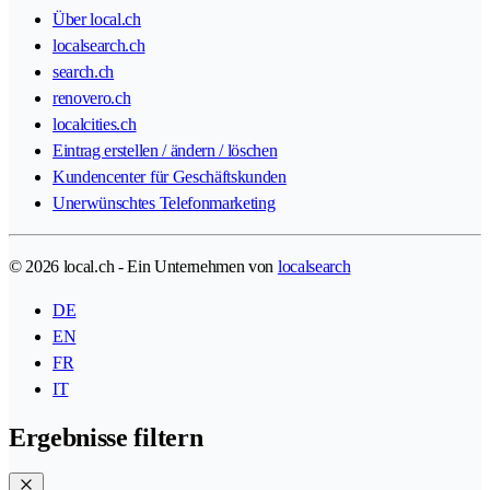
Über local.ch
localsearch.ch
search.ch
renovero.ch
localcities.ch
Eintrag erstellen / ändern / löschen
Kundencenter für Geschäftskunden
Unerwünschtes Telefonmarketing
© 2026 local.ch - Ein Unternehmen von
localsearch
DE
EN
FR
IT
Ergebnisse filtern