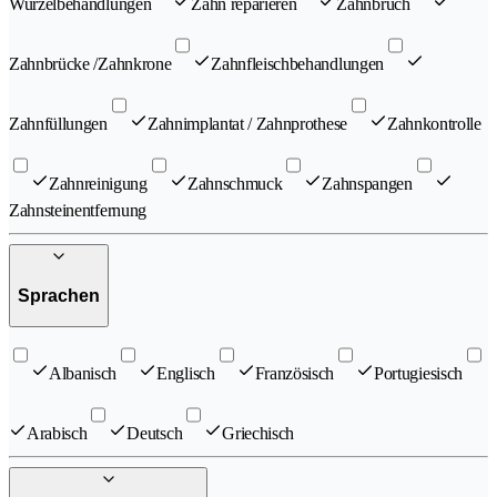
Wurzelbehandlungen
Zahn reparieren
Zahnbruch
Zahnbrücke /Zahnkrone
Zahnfleischbehandlungen
Zahnfüllungen
Zahnimplantat / Zahnprothese
Zahnkontrolle
Zahnreinigung
Zahnschmuck
Zahnspangen
Zahnsteinentfernung
Sprachen
Albanisch
Englisch
Französisch
Portugiesisch
Arabisch
Deutsch
Griechisch