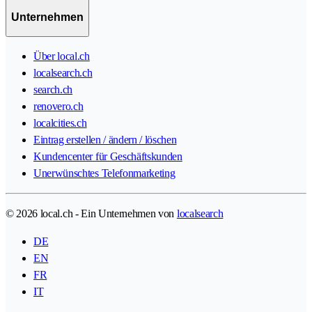
Unternehmen
Über local.ch
localsearch.ch
search.ch
renovero.ch
localcities.ch
Eintrag erstellen / ändern / löschen
Kundencenter für Geschäftskunden
Unerwünschtes Telefonmarketing
© 2026 local.ch - Ein Unternehmen von
localsearch
DE
EN
FR
IT