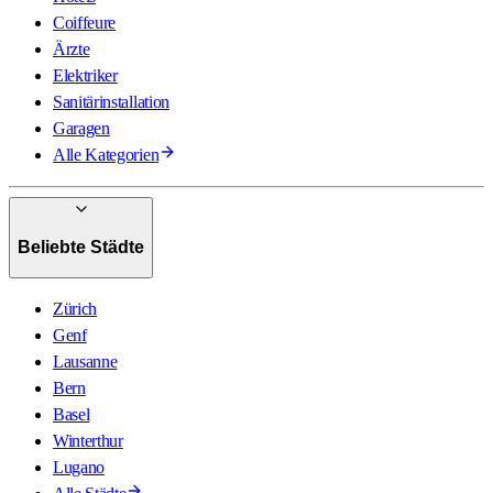
Coiffeure
Ärzte
Elektriker
Sanitärinstallation
Garagen
Alle Kategorien
Beliebte Städte
Zürich
Genf
Lausanne
Bern
Basel
Winterthur
Lugano