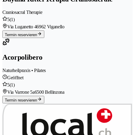
Craniosacral Therapie
5
(1)
Via Luganetto 4
6962 Viganello
Termin reservieren
Acorpolibero
Naturheilpraxis • Pilates
Geöffnet
5
(1)
Via Varrone 5a
6500 Bellinzona
Termin reservieren