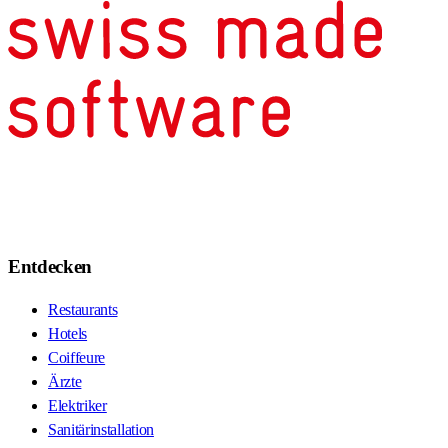
Entdecken
Restaurants
Hotels
Coiffeure
Ärzte
Elektriker
Sanitärinstallation