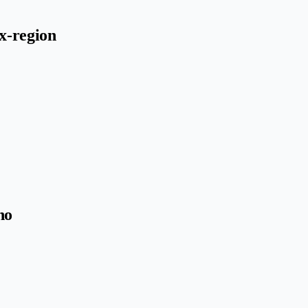
x-region
no