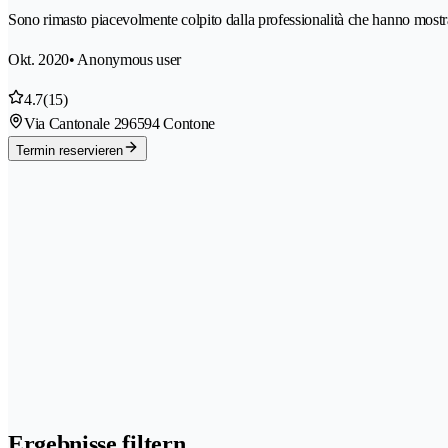
Sono rimasto piacevolmente colpito dalla professionalità che hanno mostrato
Okt. 2020
• Anonymous user
4.7
(15)
Via Cantonale 29
6594 Contone
Termin reservieren
Ergebnisse filtern