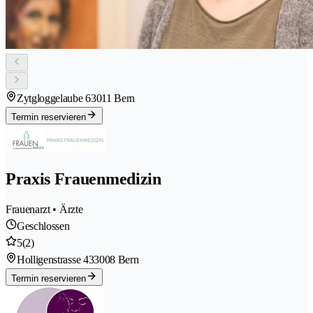
Zytgloggelaube 6
3011 Bern
Termin reservieren
Praxis Frauenmedizin
Frauenarzt • Ärzte
Geschlossen
5
(2)
Holligenstrasse 43
3008 Bern
Termin reservieren