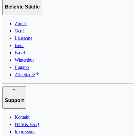
Beliebte Städte
Zürich
Genf
Lausanne
Bern
Basel
Winterthur
Lugano
Alle Städte
Support
Kontakt
Hilfe & FAQ
Impressum