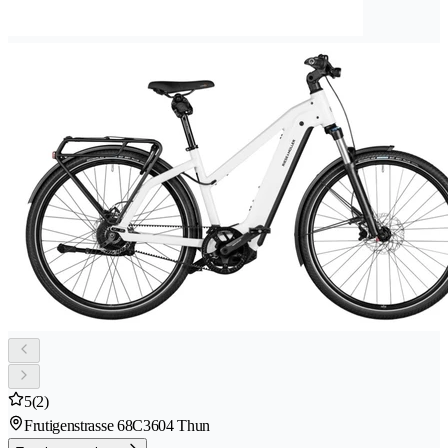
5
(2)
Frutigenstrasse 68C
3604 Thun