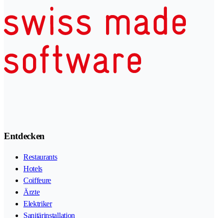
Entdecken
Restaurants
Hotels
Coiffeure
Ärzte
Elektriker
Sanitärinstallation