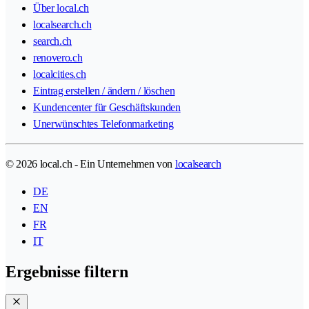
Über local.ch
localsearch.ch
search.ch
renovero.ch
localcities.ch
Eintrag erstellen / ändern / löschen
Kundencenter für Geschäftskunden
Unerwünschtes Telefonmarketing
© 2026 local.ch - Ein Unternehmen von
localsearch
DE
EN
FR
IT
Ergebnisse filtern