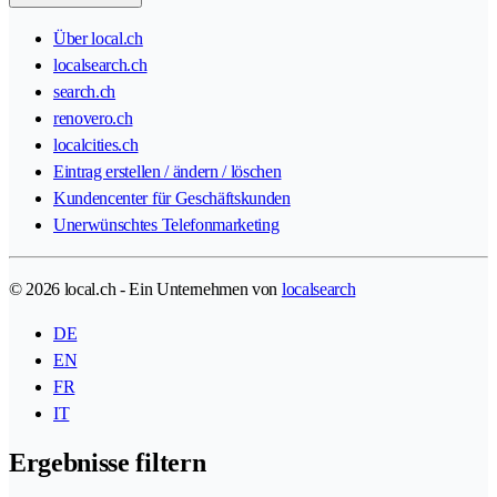
Über local.ch
localsearch.ch
search.ch
renovero.ch
localcities.ch
Eintrag erstellen / ändern / löschen
Kundencenter für Geschäftskunden
Unerwünschtes Telefonmarketing
© 2026 local.ch - Ein Unternehmen von
localsearch
DE
EN
FR
IT
Ergebnisse filtern