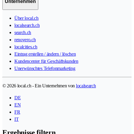
Unternehmen
Über local.ch
localsearch.ch
search.ch
renovero.ch
localcities.ch
Eintrag erstellen / ändern / löschen
Kundencenter für Geschäftskunden
Unerwünschtes Telefonmarketing
© 2026 local.ch - Ein Unternehmen von
localsearch
DE
EN
FR
IT
Ergebnisse filtern