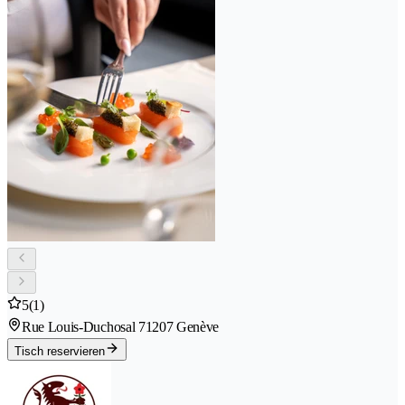
5
(1)
Rue Louis-Duchosal 7
1207 Genève
Tisch reservieren