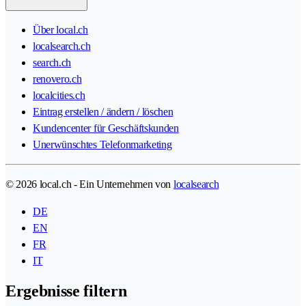
Über local.ch
localsearch.ch
search.ch
renovero.ch
localcities.ch
Eintrag erstellen / ändern / löschen
Kundencenter für Geschäftskunden
Unerwünschtes Telefonmarketing
© 2026 local.ch - Ein Unternehmen von
localsearch
DE
EN
FR
IT
Ergebnisse filtern