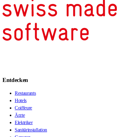
Entdecken
Restaurants
Hotels
Coiffeure
Ärzte
Elektriker
Sanitärinstallation