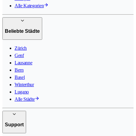
Alle Kategorien
Beliebte Städte
Zürich
Genf
Lausanne
Bern
Basel
Winterthur
Lugano
Alle Städte
Support