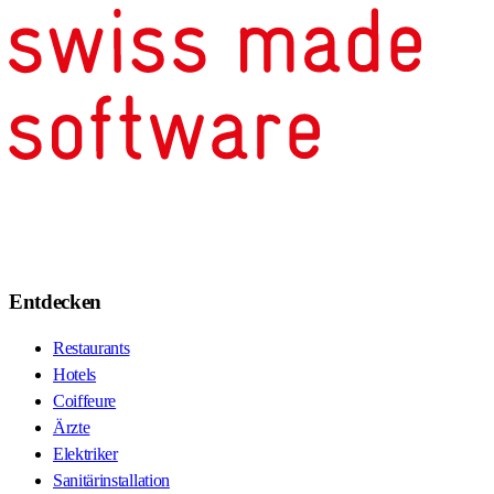
Entdecken
Restaurants
Hotels
Coiffeure
Ärzte
Elektriker
Sanitärinstallation