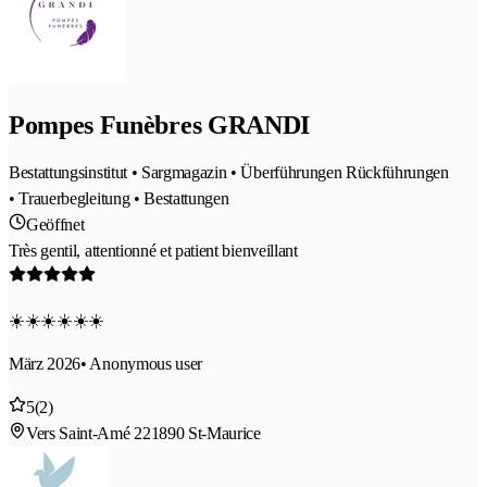
Pompes Funèbres GRANDI
Bestattungsinstitut • Sargmagazin • Überführungen Rückführungen
• Trauerbegleitung • Bestattungen
Geöffnet
Très gentil, attentionné et patient bienveillant
☀️☀️☀️☀️☀️☀️
März 2026
• Anonymous user
5
(2)
Vers Saint-Amé 22
1890 St-Maurice