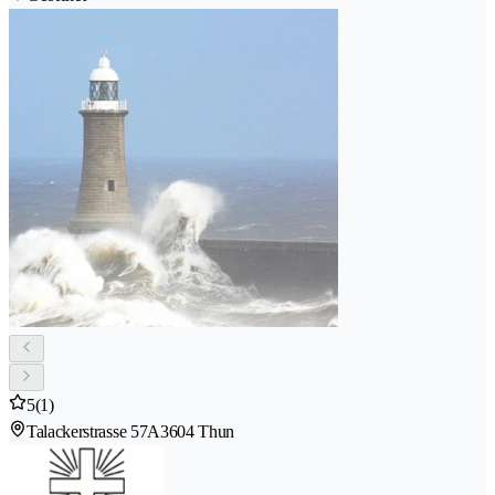
5
(1)
Talackerstrasse 57A
3604 Thun