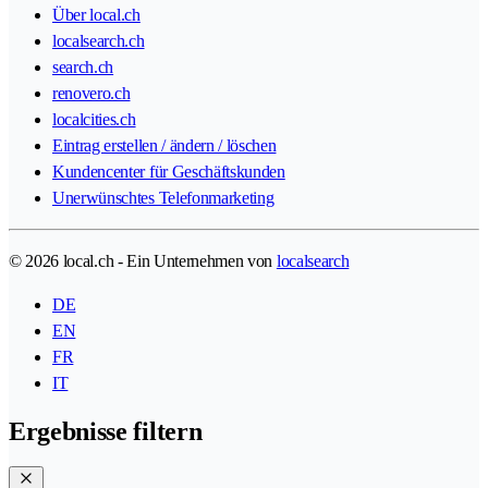
Über local.ch
localsearch.ch
search.ch
renovero.ch
localcities.ch
Eintrag erstellen / ändern / löschen
Kundencenter für Geschäftskunden
Unerwünschtes Telefonmarketing
© 2026 local.ch - Ein Unternehmen von
localsearch
DE
EN
FR
IT
Ergebnisse filtern