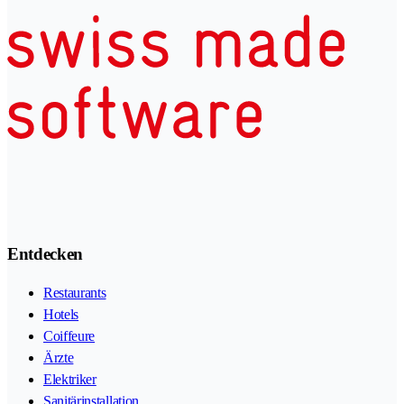
Entdecken
Restaurants
Hotels
Coiffeure
Ärzte
Elektriker
Sanitärinstallation