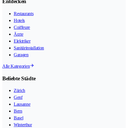
Entdecken
Restaurants
Hotels
Coiffeure
Ärzte
Elektriker
Sanitärinstallation
Garagen
Alle Kategorien
Beliebte Städte
Zürich
Genf
Lausanne
Bern
Basel
Winterthur