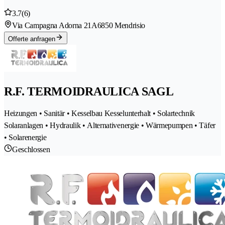
3.7
(6)
Via Campagna Adorna 21A
6850 Mendrisio
Offerte anfragen
R.F. TERMOIDRAULICA SAGL
Heizungen • Sanitär • Kesselbau Kesselunterhalt • Solartechnik
Solaranlagen • Hydraulik • Alternativenergie • Wärmepumpen • Täfer
• Solarenergie
Geschlossen