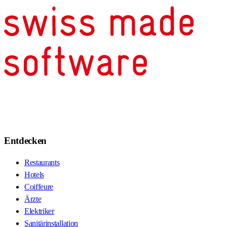
Entdecken
Restaurants
Hotels
Coiffeure
Ärzte
Elektriker
Sanitärinstallation