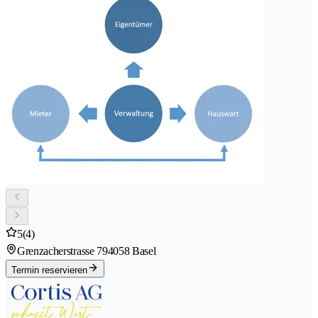
5
(4)
Grenzacherstrasse 79
4058 Basel
Termin reservieren