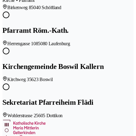
Kirche • Pfarramt
Birkenweg 8
5040 Schöftland
Pfarramt Röm.-Kath.
Herrengasse 108
5080 Laufenburg
Kirchengemeinde Boswil Kallern
Kirchweg 3
5623 Boswil
Sekretariat Pfarreiheim Flädi
Wohlerstrasse 2
5605 Dottikon