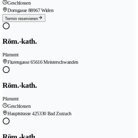
Geschlossen
Dorngasse 8
8967 Widen
Termin reservieren
Röm.-kath.
Pfarramt
Flurengasse 6
5616 Meisterschwanden
Röm.-kath.
Pfarramt
Geschlossen
Hauptstrasse 42
5330 Bad Zurzach
Röm.-kath.