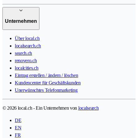
Unternehmen
Über local.ch
localsearch.ch
search.ch
renovero.ch
localcities.ch
Eintrag erstellen / ändern / löschen
Kundencenter für Geschäftskunden
Unerwünschtes Telefonmarketing
© 2026 local.ch - Ein Unternehmen von
localsearch
DE
EN
FR