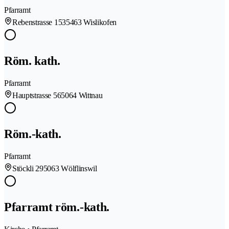
Pfarramt
Rebenstrasse 153
5463 Wislikofen
Röm. kath.
Pfarramt
Hauptstrasse 56
5064 Wittnau
Röm.-kath.
Pfarramt
Stöckli 29
5063 Wölflinswil
Pfarramt röm.-kath.