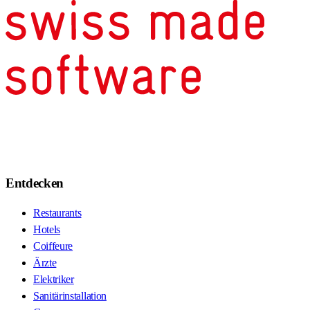
Entdecken
Restaurants
Hotels
Coiffeure
Ärzte
Elektriker
Sanitärinstallation