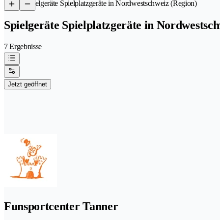
/
Spielgeräte Spielplatzgeräte in Nordwestschweiz (Region)
Spielgeräte Spielplatzgeräte in Nordwestsc
7 Ergebnisse
Jetzt geöffnet
Funsportcenter Tanner