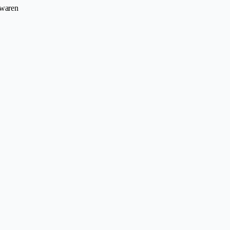
lwaren