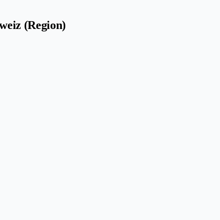
hweiz (Region)