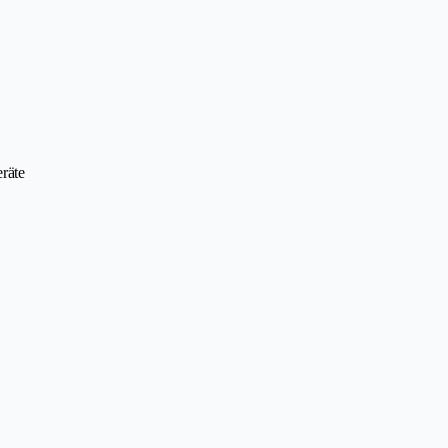
eräte