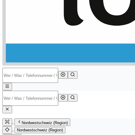
Nordwestschweiz (Region)
Nordwestschweiz (Region)