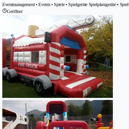
Eventmanagement • Events • Spiele • Spielgeräte Spielplatzgeräte • Spie
Geöffnet