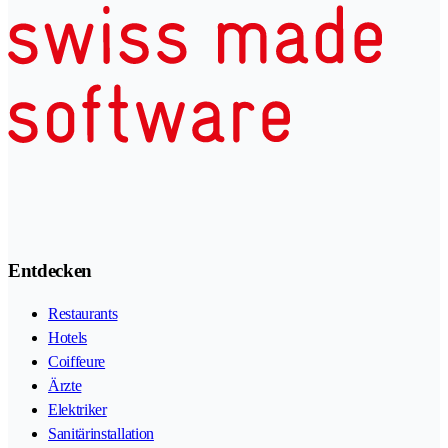
Entdecken
Restaurants
Hotels
Coiffeure
Ärzte
Elektriker
Sanitärinstallation