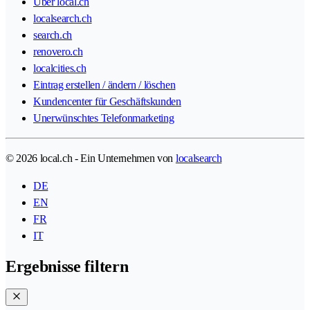
Über local.ch
localsearch.ch
search.ch
renovero.ch
localcities.ch
Eintrag erstellen / ändern / löschen
Kundencenter für Geschäftskunden
Unerwünschtes Telefonmarketing
© 2026 local.ch - Ein Unternehmen von
localsearch
DE
EN
FR
IT
Ergebnisse filtern