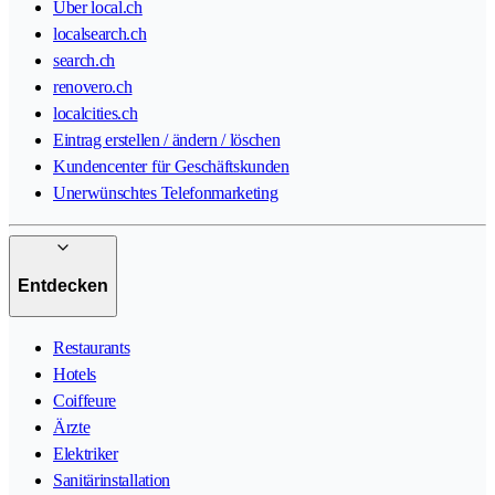
Über local.ch
localsearch.ch
search.ch
renovero.ch
localcities.ch
Eintrag erstellen / ändern / löschen
Kundencenter für Geschäftskunden
Unerwünschtes Telefonmarketing
Entdecken
Restaurants
Hotels
Coiffeure
Ärzte
Elektriker
Sanitärinstallation