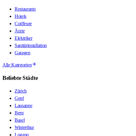
Restaurants
Hotels
Coiffeure
Ärzte
Elektriker
Sanitärinstallation
Garagen
Alle Kategorien
Beliebte Städte
Zürich
Genf
Lausanne
Bern
Basel
Winterthur
Lugano