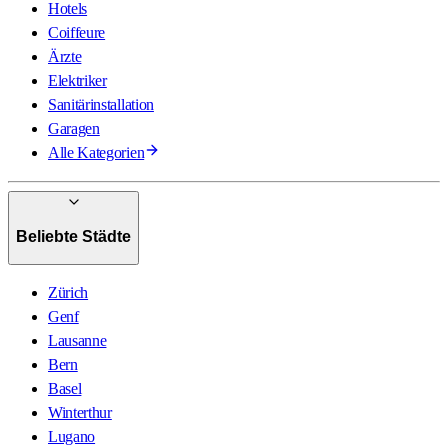
Hotels
Coiffeure
Ärzte
Elektriker
Sanitärinstallation
Garagen
Alle Kategorien
Beliebte Städte
Zürich
Genf
Lausanne
Bern
Basel
Winterthur
Lugano