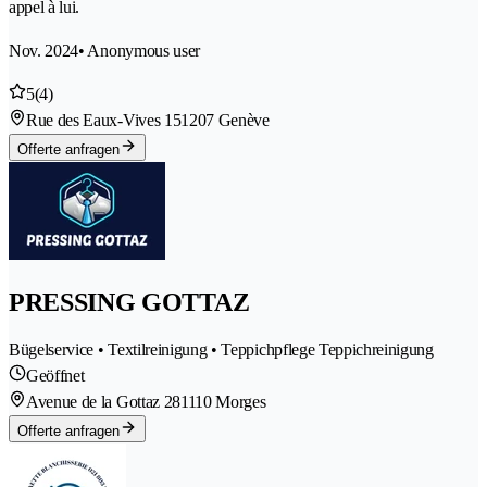
appel à lui.
Nov. 2024
• Anonymous user
5
(4)
Rue des Eaux-Vives 15
1207 Genève
Offerte anfragen
PRESSING GOTTAZ
Bügelservice • Textilreinigung • Teppichpflege Teppichreinigung
Geöffnet
Avenue de la Gottaz 28
1110 Morges
Offerte anfragen