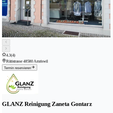
4.3
(4)
Rütistrasse 4
8580 Amriswil
Termin reservieren
GLANZ Reinigung Zaneta Gontarz