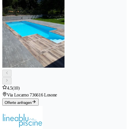
4.5
(10)
Via Locarno 73
6616 Losone
Offerte anfragen