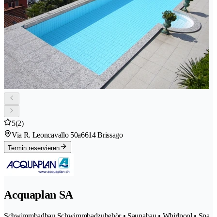
5
(2)
Via R. Leoncavallo 50a
6614 Brissago
Termin reservieren
Acquaplan SA
Schwimmbadbau Schwimmbadzubehör • Saunabau • Whirlpool • Spa