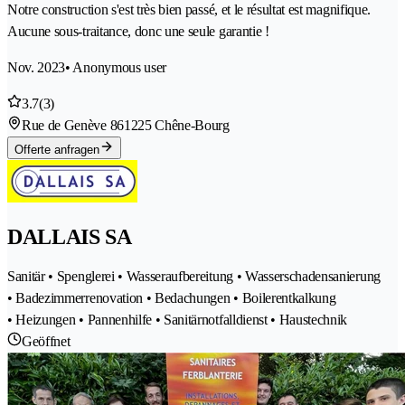
Notre construction s'est très bien passé, et le résultat est magnifique.
Aucune sous-traitance, donc une seule garantie !
Nov. 2023
• Anonymous user
3.7
(3)
Rue de Genève 86
1225 Chêne-Bourg
Offerte anfragen
DALLAIS SA
Sanitär • Spenglerei • Wasseraufbereitung • Wasserschadensanierung
• Badezimmerrenovation • Bedachungen • Boilerentkalkung
• Heizungen • Pannenhilfe • Sanitärnotfalldienst • Haustechnik
Geöffnet