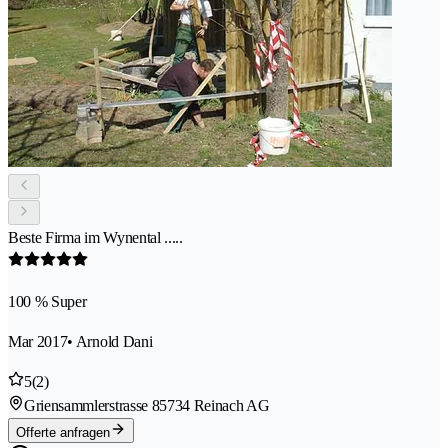
Beste Firma im Wynental .....
100 % Super
Mar 2017
• Arnold Dani
5
(2)
Griensammlerstrasse 8
5734 Reinach AG
Offerte anfragen