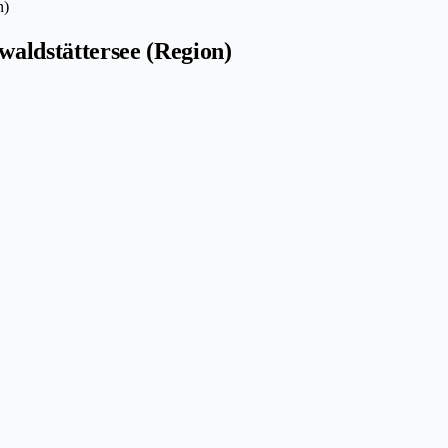
n)
aldstättersee (Region)