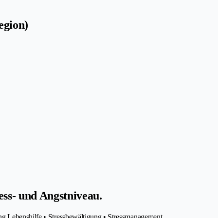
egion)
ess- und Angstniveau.
ng Lebenshilfe • Stressbewältigung • Stressmanagement