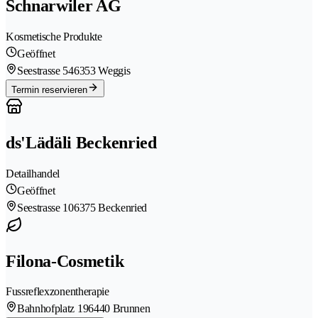
Schnarwiler AG
Kosmetische Produkte
Geöffnet
Seestrasse 54
6353 Weggis
Termin reservieren
ds'Lädäli Beckenried
Detailhandel
Geöffnet
Seestrasse 10
6375 Beckenried
Filona-Cosmetik
Fussreflexzonentherapie
Bahnhofplatz 19
6440 Brunnen