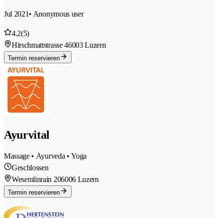
Jul 2021
• Anonymous user
4.2
(5)
Hirschmattstrasse 4
6003 Luzern
Termin reservieren
Ayurvital
Massage • Ayurveda • Yoga
Geschlossen
Wesemlinrain 20
6006 Luzern
Termin reservieren