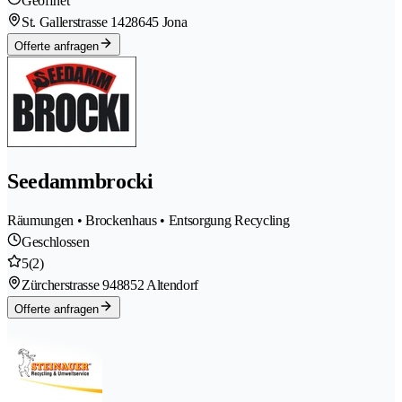
Geöffnet
St. Gallerstrasse 142
8645 Jona
Offerte anfragen
Seedammbrocki
Räumungen • Brockenhaus • Entsorgung Recycling
Geschlossen
5
(2)
Zürcherstrasse 94
8852 Altendorf
Offerte anfragen