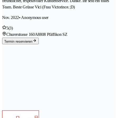
freundlicher, respektvoller Kundenservice. Danke. Ihr seid ein tolles
Team. Beste Grüsse Vici (Frau Victorinox ;D)
Nov. 2022
• Anonymous user
5
(3)
Churerstrasse 160A
8808 Pfäffikon SZ
Termin reservieren