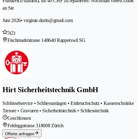
Frankreich stammt), für 40 CHF zu reparieren! Nochmals vielen Dank
an Sie
Juni 2026
• virginie.durin@gmail.com
5
(2)
Fischmarktstrasse 14
8640 Rapperswil SG
Hirt Sicherheitstechnik GmbH
Schlüsselservice • Schliessanlagen • Einbruchschutz • Kassenschränke
Tresore • Gravuren • Sicherheitstechnik • Schliesstechnik
Geschlossen
Feldeggstrasse 31
8008 Zürich
Offerte anfragen