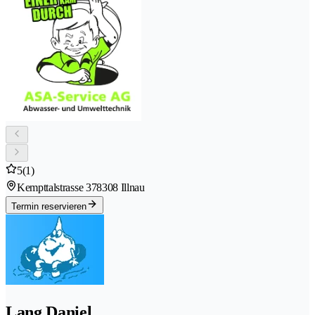
5
(1)
Kempttalstrasse 37
8308 Illnau
Termin reservieren
Lang Daniel