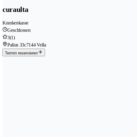
curaulta
Krankenkasse
Geschlossen
3
(1)
Palius 33c
7144 Vella
Termin reservieren