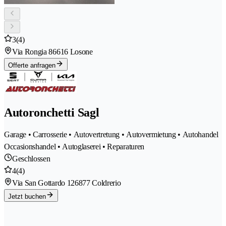
3
(4)
Via Rongia 8
6616 Losone
Offerte anfragen
Autoronchetti Sagl
Garage • Carrosserie • Autovertretung • Autovermietung • Autohandel
Occasionshandel • Autoglaserei • Reparaturen
Geschlossen
4
(4)
Via San Gottardo 12
6877 Coldrerio
Jetzt buchen