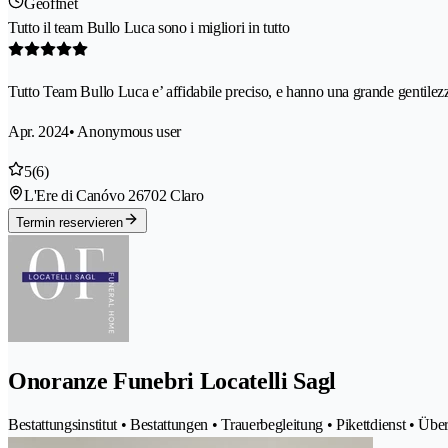
Geöffnet
Tutto il team Bullo Luca sono i migliori in tutto
Tutto Team Bullo Luca e’ affidabile preciso, e hanno una grande gentilezz
Apr. 2024
• Anonymous user
5
(6)
L'Ere di Canóvo 2
6702 Claro
Termin reservieren
Onoranze Funebri Locatelli Sagl
Bestattungsinstitut • Bestattungen • Trauerbegleitung • Pikettdienst •