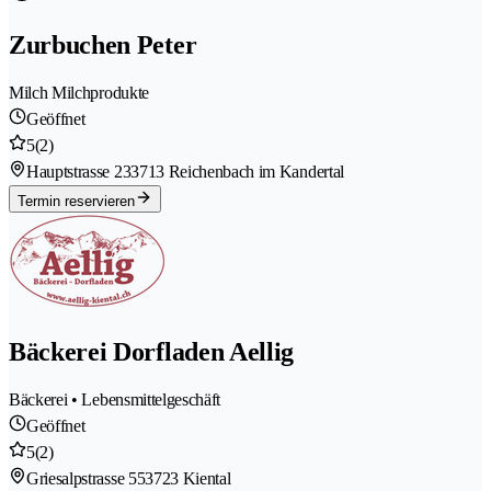
Zurbuchen Peter
Milch Milchprodukte
Geöffnet
5
(2)
Hauptstrasse 23
3713 Reichenbach im Kandertal
Termin reservieren
Bäckerei Dorfladen Aellig
Bäckerei • Lebensmittelgeschäft
Geöffnet
5
(2)
Griesalpstrasse 55
3723 Kiental