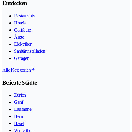
Entdecken
Restaurants
Hotels
Coiffeure
Ärzte
Elektriker
Sanitärinstallation
Garagen
Alle Kategorien
Beliebte Städte
Zürich
Genf
Lausanne
Bern
Basel
Winterthur