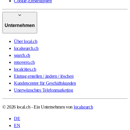
Cookie-Einstellungen
Unternehmen
Über local.ch
localsearch.ch
search.ch
renovero.ch
localcities.ch
Eintrag erstellen / ändern / löschen
Kundencenter für Geschäftskunden
Unerwünschtes Telefonmarketing
© 2026 local.ch - Ein Unternehmen von
localsearch
DE
EN