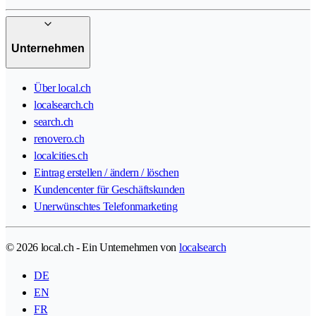
Unternehmen
Über local.ch
localsearch.ch
search.ch
renovero.ch
localcities.ch
Eintrag erstellen / ändern / löschen
Kundencenter für Geschäftskunden
Unerwünschtes Telefonmarketing
© 2026 local.ch - Ein Unternehmen von
localsearch
DE
EN
FR