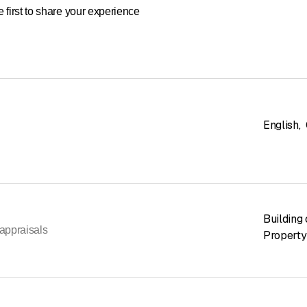
 first to share your experience
English
,
Building 
appraisals
Property