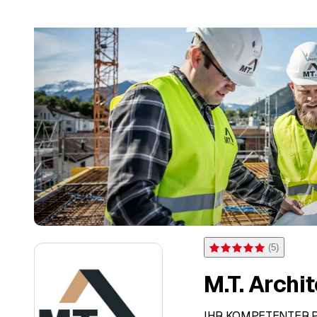
(
5
)
Rating 5 of 5 stars from 5 
M.T. Arch
IHR KOMPETENTER 