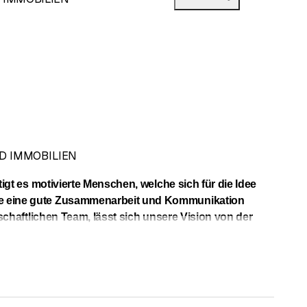
D IMMOBILIEN
igt es motivierte Menschen, welche sich für die Idee
ie eine gute Zusammenarbeit und Kommunikation
schaftlichen Team, lässt sich unsere Vision von der
ment sowei der Immobilien und haben unseren Sitz in
amilienhaus, Mehrfamilienhaus, Hotel oder Spaanlage –