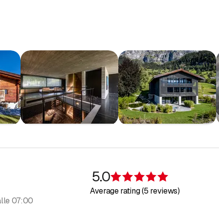
orhaben Ihr richtiger Bau- und Immobilienpartner. Unsere Erfahrung
dividueller Kundenprojekte. Wir orientieren uns dabei konseque
ei von folgenden Zielsetzungen: clevere Architektur, penible Proje
frieden sind, sind wir es auch.
l of an epoch translated into space. Living, Changing, New.”
Ludwig
5.0
Rating 5 of 5 s
Average rating (5 reviews)
alle 07:00