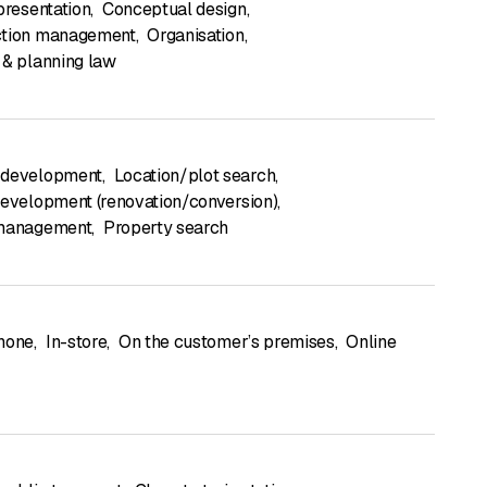
presentation
,
Conceptual design
,
ction management
,
Organisation
,
 & planning law
 development
,
Location/plot search
,
development (renovation/conversion)
,
 management
,
Property search
hone
,
In-store
,
On the customer’s premises
,
Online