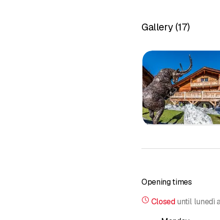
wir sind bei jedem Bauv
täglichen Umsetzung in
Gallery
(
17
)
Geleitet werden wir dab
Kompetenz. Wenn Sie zu
“Architecture is the wil
Mehr über uns...
Opening times
Closed
until
lunedì 