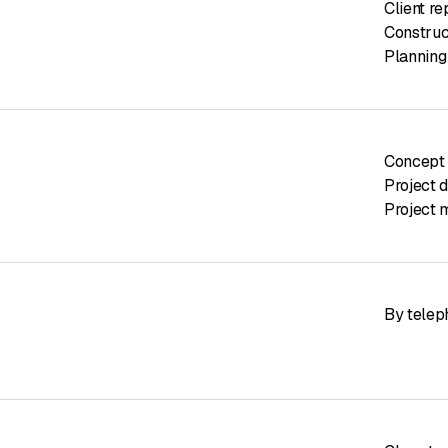
Client re
Constru
Planning
Concept
Project 
Project
By telep