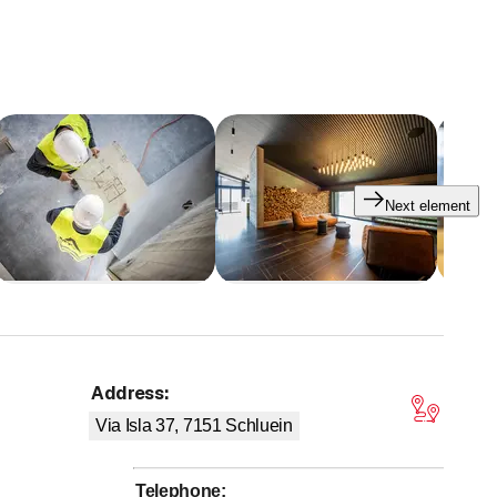
 aus mehr als 50 Jahren Bautätigkeit hilft uns bei der
nt an den Erwartungen und Ansprüchen unserer Kunden.
ktentwicklung, gesamtheitliche Dienstleistung, erprobte
 Mies van der Rohe
Next element
Address
:
tars
Via Isla 37, 7151
Schluein
Telephone
: