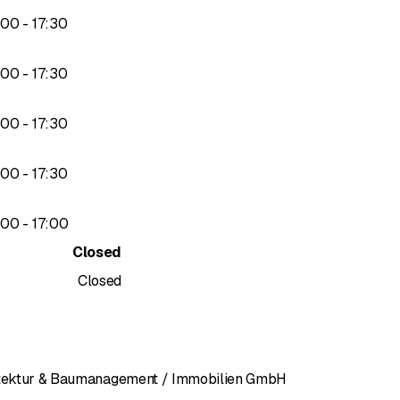
to
00
-
17
:
30
to
00
-
17
:
30
to
00
-
17
:
30
to
00
-
17
:
30
to
00
-
17
:
00
Closed
Closed
hitektur & Baumanagement / Immobilien GmbH