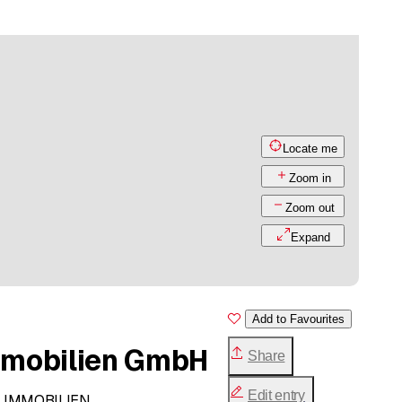
Locate me
Zoom in
Zoom out
Expand
Add to Favourites
mmobilien GmbH
Share
Edit entry
 IMMOBILIEN