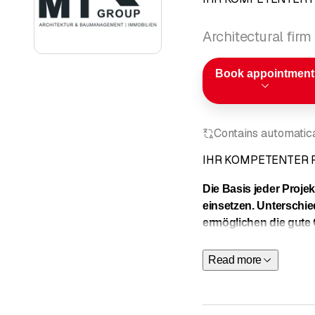
Architectural firm
Book appointment
Contains automatical
IHR KOMPETENTER 
Die Basis jeder Proje
einsetzen. Untersch
ermöglichen die gute 
Idee zum fertigen Tra
Read more
Wir sind die M.T. Grou
Schluein in der wunde