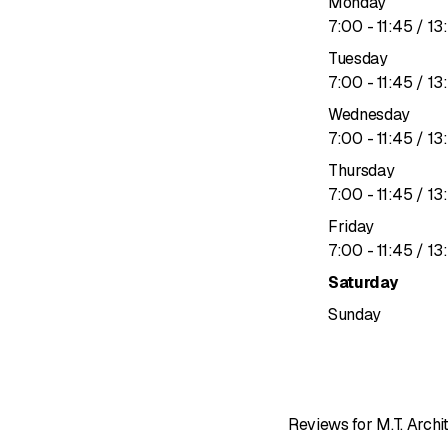
Monday
to
7
:
00
-
11
:
45
/ 13
:
Tuesday
to
7
:
00
-
11
:
45
/ 13
:
Wednesday
to
7
:
00
-
11
:
45
/ 13
:
Thursday
to
7
:
00
-
11
:
45
/ 13
:
Friday
to
7
:
00
-
11
:
45
/ 13
:
Saturday
Sunday
Reviews for M.T. Arc