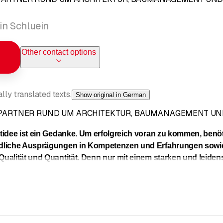
 in Schluein
Other contact options
ly translated texts.
Show original in German
PARTNER RUND UM ARCHITEKTUR, BAUMANAGEMENT UN
ktidee ist ein Gedanke. Um erfolgreich voran zu kommen, benöt
iedliche Ausprägungen in Kompetenzen und Erfahrungen sow
Qualität und Quantität. Denn nur mit einem starken und leiden
um verwirklichen.
p, bestehen aus den zwei Gesellschaften Architektur & Baumanaga
rschönen Surselva im Bündner Oberland. Ob Neubau, Umbau, Einf