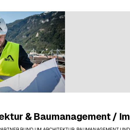
ratings
itektur & Baumanagement / I
PARTNER RUND UM ARCHITEKTUR, BAUMANAGEMENT UND