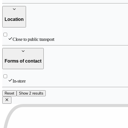
Location
Close to public transport
Forms of contact
In-store
Reset
Show 2 results