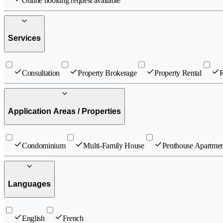
Online booking request available
Services
Consultation
Property Brokerage
Property Rental
R
Application Areas / Properties
Condominium
Multi-Family House
Penthouse Apartmen
Languages
English
French