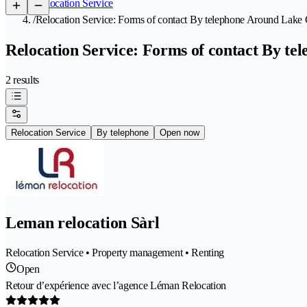
/
Relocation Service
/
Relocation Service: Forms of contact By telephone Around Lak
Relocation Service: Forms of contact By t
2 results
Relocation Service
By telephone
Open now
Leman relocation Sàrl
Relocation Service • Property management • Renting
Open
Retour d’expérience avec l’agence Léman Relocation