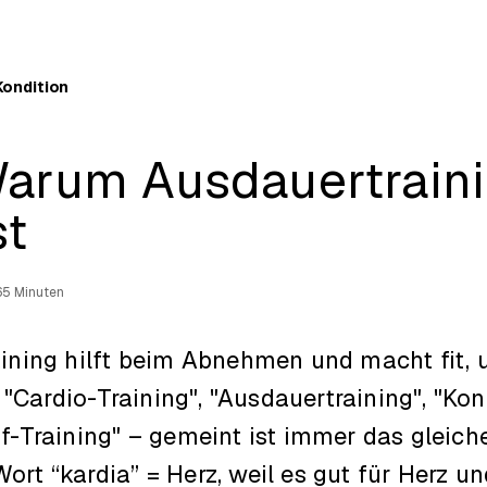
Kondition
Warum Ausdauertraini
st
6
5 Minuten
aining hilft beim Abnehmen und macht fit, u
Cardio-Training", "Ausdauertraining", "Kond
uf-Training" – gemeint ist immer das gleic
rt “kardia” = Herz, weil es gut für Herz und