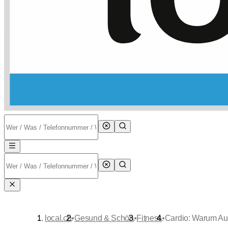
•
•
•
local.ch
Gesund & Schön
Fitness
Cardio: Warum Aus