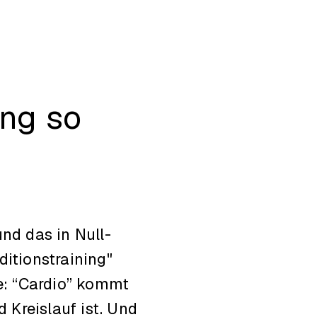
ng so
nd das in Null-
itionstraining"
he: “Cardio” kommt
 Kreislauf ist. Und