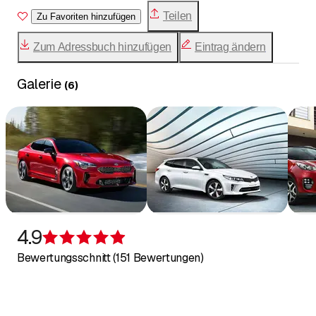
- Klima-Service
Teilen
Zu Favoriten hinzufügen
- Lenkgeometrie
- Carosserie
Zum Adressbuch hinzufügen
Eintrag ändern
- Smart Repair
- Scheiben Tönung
Galerie
(
6
)
- Soft-Waschanlage
- Leistungssteigerung
- Alles ums Tuning
Reparaturfinanzierung
Verkauf Neu- und Occasionsfahrzeuge
4.9
Bewertung 4,9 von 5 Sternen
Bewertungsschnitt (151 Bewertungen)