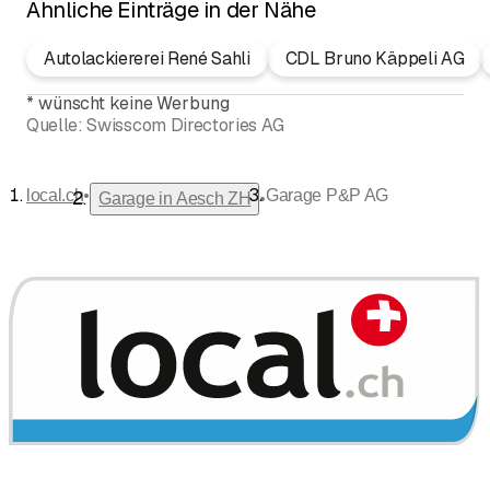
Ähnliche Einträge in der Nähe
Autolackiererei René Sahli
CDL Bruno Käppeli AG
*
wünscht keine Werbung
Quelle:
Swisscom Directories AG
•
local.ch
Garage P&P AG
•
Garage in Aesch ZH