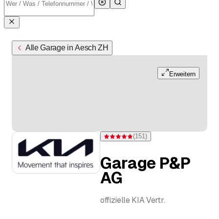
Alle Garage in Aesch ZH
Erweitern
(
151
)
Bewertung 4,9 von 5 Sternen bei 151 B
Garage P&P
AG
offizielle KIA Vertr.