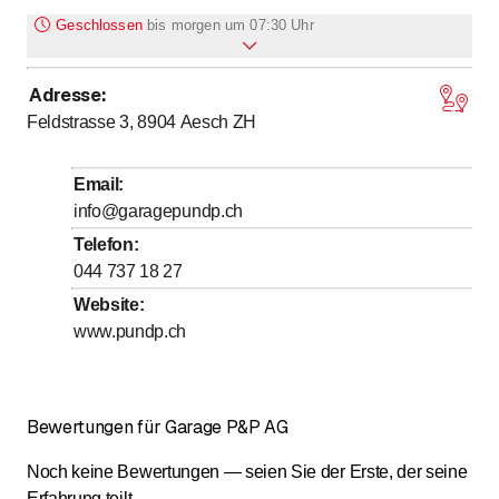
Geschlossen
bis
morgen um 07:30 Uhr
Adresse
:
bis
bis
Montag
7
:
30
-
12
:
00
/ 13
:
00
-
17
:
15
Feldstrasse 3, 8904
Aesch ZH
bis
bis
Dienstag
7
:
30
-
12
:
00
/ 13
:
00
-
17
:
15
bis
bis
Mittwoch
7
:
30
-
12
:
00
/ 13
:
00
-
17
:
15
Email
:
bis
bis
Donnerstag
7
:
30
-
12
:
00
/ 13
:
00
-
17
:
15
info@garagepundp.ch
bis
bis
Freitag
7
:
30
-
12
:
00
/ 13
:
00
-
16
:
15
Telefon
:
044 737 18 27
Samstag
Geschlossen
Website
:
Sonntag
Geschlossen
www.pundp.ch
Bewertungen für Garage P&P AG
Noch keine Bewertungen — seien Sie der Erste, der seine
Erfahrung teilt