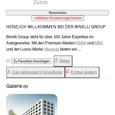
Zürich
Reservieren
Weitere Kontaktmöglichkeiten
HERZLICH WILLKOMMEN BEI DER BINELLI GROUP
Binelli Group steht für über 100 Jahre Expertise im
Autogewerbe. Mit den Premium-Marken
BMW
und
MINI
und der Luxus-Marke
Maserati
bieten wir
zukunftsorientierte Mobilitätslösungen an. In Adliswil steht
Teilen
die modernste Carrosserie der Schweiz und
Zu Favoriten hinzufügen
unser neues
Autohaus in Zürich
setzt ganz neue Massstäbe. Über 300
Zum Adressbuch hinzufügen
Eintrag ändern
Mitarbeitende, darunter zahlreiche Lernende, stehen
täglich für ein Premium-Erlebnis an
mehreren Standorten
Galerie
in den Regionen Zürich und Zentralschweiz. Zudem liegt
(
1
)
uns auch soziales Engagement am Herzen. Deshalb
fördert die «Stiftung Binelli & Ehrsam» zahlreiche soziale
Projekte in der Schweiz.