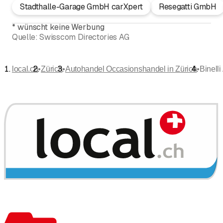
Stadthalle-Garage GmbH carXpert
Resegatti GmbH
*
wünscht keine Werbung
Quelle:
Swisscom Directories AG
•
•
•
local.ch
Zürich
Autohandel Occasionshandel in Zürich
Binelli