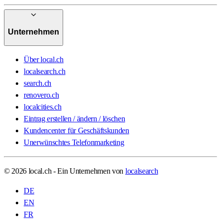
Unternehmen
Über local.ch
localsearch.ch
search.ch
renovero.ch
localcities.ch
Eintrag erstellen / ändern / löschen
Kundencenter für Geschäftskunden
Unerwünschtes Telefonmarketing
© 2026 local.ch - Ein Unternehmen von
localsearch
DE
EN
FR