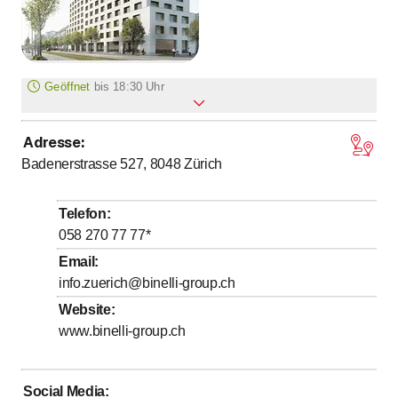
Geöffnet
bis
18:30 Uhr
Adresse
:
bis
Montag
7
:
00
-
18
:
30
Badenerstrasse 527, 8048
Zürich
bis
Dienstag
7
:
00
-
18
:
30
bis
Mittwoch
7
:
00
-
18
:
30
Telefon
:
bis
Donnerstag
7
:
00
-
18
:
30
058 270 77 77
*
bis
Freitag
7
:
00
-
18
:
00
Email
:
info.zuerich@binelli-group.ch
bis
Samstag
9
:
00
-
16
:
00
Website
:
Sonntag
Geschlossen
www.binelli-group.ch
Social Media
: