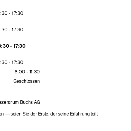
bis
3
:
30
-
17
:
30
bis
3
:
30
-
17
:
30
bis
3
:
30
-
17
:
30
bis
3
:
30
-
17
:
30
bis
8
:
00
-
11
:
30
Geschlossen
tezentrum Buchs AG
— seien Sie der Erste, der seine Erfahrung teilt