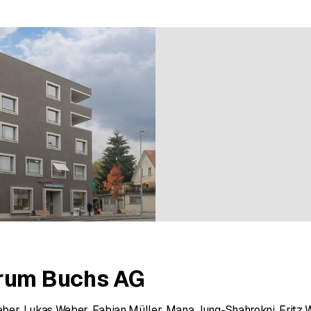
nen bei 11 Bewertungen
rum Buchs AG
ber, Lukas Weber, Fabian Müller, Mana Jung-Shahrokni, Fritz We