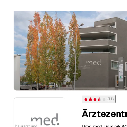
(
11
)
Bewertung 3,5 von 5 Ster
Ärztezent
Dres. med. Dominik We