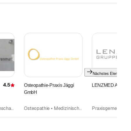
Nächstes Element
4.5
Osteopathie-Praxis Jäggi
LENZMED AG
Bewertung
GmbH
Spital • Praxisgemeinschaft • Praxis • Praxis • Gesundheitspraxis
Osteopathie • Medizinische Massage • Praxis • Praxis • Komplementärtherapie • Craniosacral Therapie