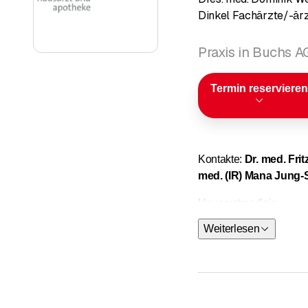
Dinkel Fachärzte/-ärz
Praxis in Buchs A
Termin reservieren
Kontakte:
Dr. med. Fri
med. (IR) Mana Jung-S
Hausarztmedizin
Weiterlesen
Hausärztl
Kleinchiru
Reise- und
Tauchmedi
Verkehrsme