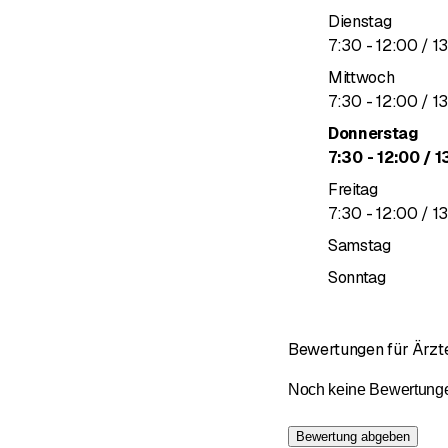
Dienstag
bis
7
:
30
-
12
:
00
/ 1
Mittwoch
bis
7
:
30
-
12
:
00
/ 1
Donnerstag
bis
7
:
30
-
12
:
00
/ 1
Freitag
bis
7
:
30
-
12
:
00
/ 1
Samstag
Sonntag
Bewertungen für Ärz
Noch keine Bewertungen 
Bewertung abgeben