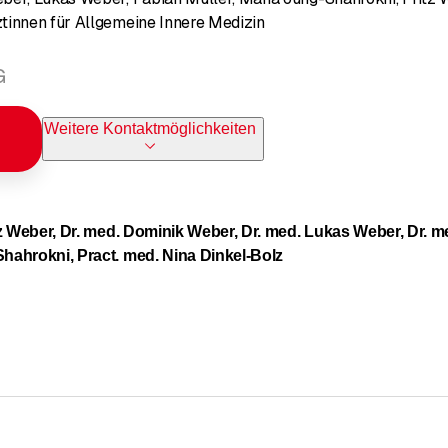
tinnen für Allgemeine Innere Medizin
G
Weitere Kontaktmöglichkeiten
tz Weber, Dr. med. Dominik Weber, Dr. med. Lukas Weber, Dr. me
hahrokni, Pract. med. Nina Dinkel-Bolz
iche Grundversorgung und Check-Ups
rgie (Wundversorgungen, Exzisionen, usw.)
 Impfberatungen
zinische Untersuchungen
dizinische Untersuchungen Stufen 1 & 2