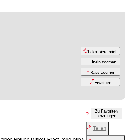
Lokalisiere mich
Hinein zoomen
Raus zoomen
Erweitern
Zu Favoriten
hinzufügen
Teilen
ber, Philipp Dinkel, Pract. med. Nina