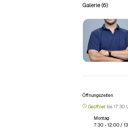
Hausbesu
Galerie
(
6
)
Apparative Untersuch
Laborunte
Digitales 
EKG
24-Stunde
Lungenfun
Nächtliche
Ultraschal
Pädiatrie
Untersuchu
Öffnungszeiten
Geöffnet
bis
17:30 
Montag
bis
7
:
30
-
12
:
00
/ 1