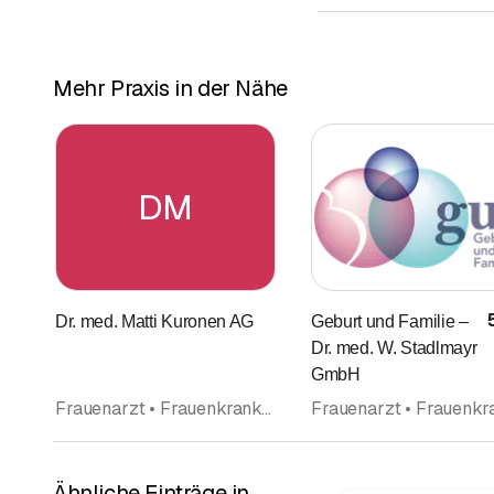
Mehr Praxis in der Nähe
DM
Dr. med. Matti Kuronen AG
Geburt und Familie –
Dr. med. W. Stadlmayr
GmbH
Frauenarzt • Frauenkrankheiten und Geburtshilfe (Gynäkologie und Geburtshilfe) • Praxis • Praxis • Ärzte
Ähnliche Einträge in