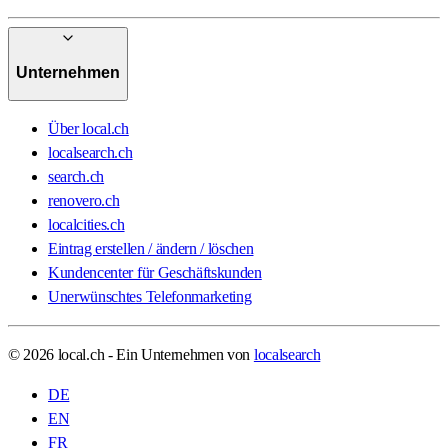
Unternehmen
Über local.ch
localsearch.ch
search.ch
renovero.ch
localcities.ch
Eintrag erstellen / ändern / löschen
Kundencenter für Geschäftskunden
Unerwünschtes Telefonmarketing
© 2026 local.ch - Ein Unternehmen von
localsearch
DE
EN
FR